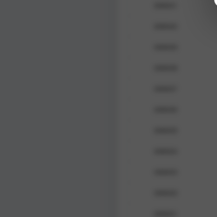
3466441
3466440
3466439
3466438
3466437
3466436
3466435
3466434
3466433
3466432
3466431