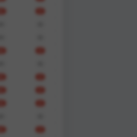
双
对
单
错
单
错
单
对
单
错
双
对
双
对
双
对
双
错
双
对