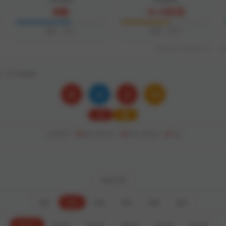
单数
13-15区间
概率：62%
概率：55%
根据最近50期数据分析，大数
07:29:29
+
+
=
8
4
3
15
大
单
大双未开：
02
期
小双未开：
03
期
小单未开：
01
期
加拿大28
组合
杀组
双项
四余
双组
龙虎
算法01
算法02
算法03
算法04
算法05
算法06