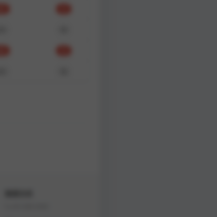
双
对
单
错
单
对
单
错
联系方式
400-888-6666