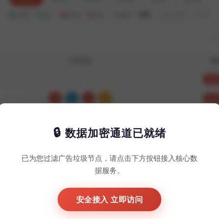
正确：
72
期 ｜
错误：
28
期 ｜ 正确率：
72%
｜
数据周期：100期
共
开奖内容
预
—
杀小
8
4
3
15
杀小
6
1
0
07
杀小
数据加密通道已就绪
5
1
8
14
杀小
已为您过滤广告垃圾节点，请点击下方按钮接入核心数
8
3
1
12
杀大
据服务。
6
7
3
16
杀大
安全接入 立即访问
2
1
7
10
杀大