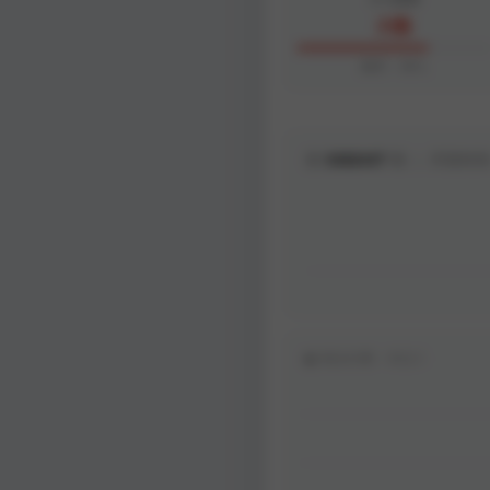
大数
概率：68%
第
3466447
期 ｜ 开奖时间：
算法引擎：V3.2.1