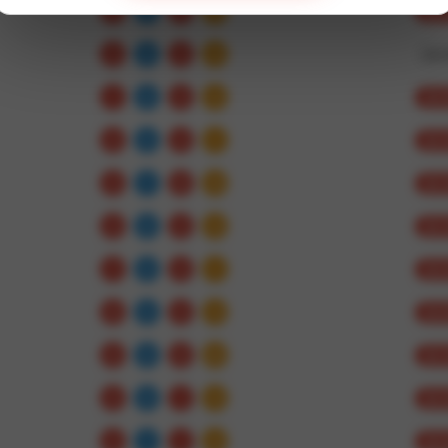
3
8
5
16
杀小
3
9
3
15
杀大
1
8
3
12
杀大
2
5
4
11
杀小
3
7
8
18
杀小
4
6
2
12
杀小
7
0
4
11
杀大
8
0
5
13
杀大
6
8
6
20
杀小
5
9
1
15
杀小
2
7
1
10
杀大