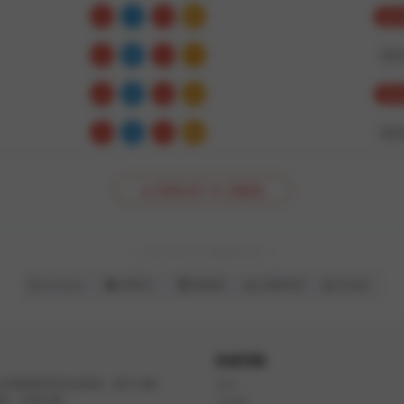
0
1
4
05
杀小
0
8
3
11
杀小
6
9
0
15
杀小
3
0
6
09
杀小
查看全部 151 期数据
— 合作伙伴 & 数据支持 —
Google
阿里云
数据堂
智算科技
安全盾
快速导航
大28预测开奖历史查询。基于大数
首页
费，无需注册。
走势图