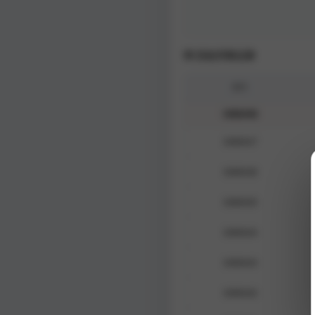
历史开奖记录
期号
3466448
3466447
3466446
3466445
3466444
3466443
3466442